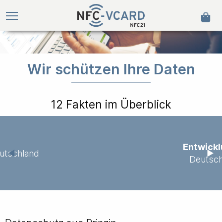
Wir schützen Ihre Daten
12 Fakten im Überblick
Entwicklung
in
Previous Slide
◀
Next
▶
Deutschland